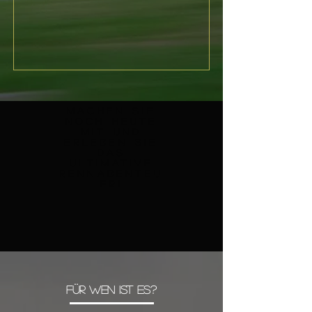
Machen Sie
noch heute
mit und
erleben Sie
das
ultimative
Rennabenteu
er!
Für wen ist es?