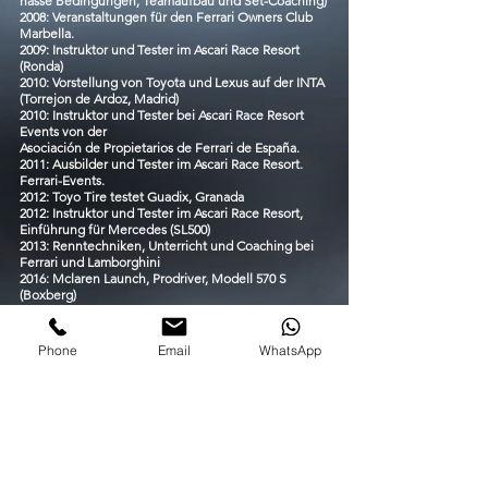
nasse Bedingungen, Teamaufbau und Set-Coaching)
2008: Veranstaltungen für den Ferrari Owners Club
Marbella.
2009: Instruktor und Tester im Ascari Race Resort
(Ronda)
2010: Vorstellung von Toyota und Lexus auf der INTA
(Torrejon de Ardoz, Madrid)
2010: Instruktor und Tester bei Ascari Race Resort
Events von der
Asociación de Propietarios de Ferrari de España.
2011: Ausbilder und Tester im Ascari Race Resort.
Ferrari-Events.
2012: Toyo Tire testet Guadix, Granada
2012: Instruktor und Tester im Ascari Race Resort,
Einführung für Mercedes (SL500)
2013: Renntechniken, Unterricht und Coaching bei
Ferrari und Lamborghini
2016: Mclaren Launch, Prodriver, Modell 570 S
(Boxberg)
2016: Präzisionsfahren (WDC Prag)
2016: Toyo Tyre Event Guadix, Granada (Spanien)
2017: Nissan Nismo GTR-Event Ascari, Ronda
Phone
Email
WhatsApp
(Malaga)
2018: Parabolica-Renn Instruction
2019:Testfahrer (IDIADA-Werk)
Supersportwagenentwicklung und
Tests (McLaren)
2020: Uned, IDIADA-Test
2021/22: Uned, IDIADA-Test
2022/2023: Entwicklung und Tests McLaren