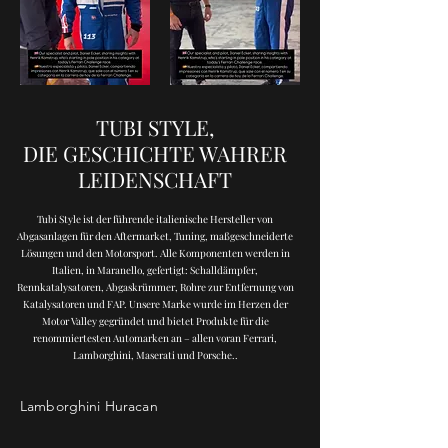
TUBI STYLE,
DIE GESCHICHTE WAHRER
LEIDENSCHAFT
Tubi Style ist der führende italienische Hersteller von
Abgasanlagen für den Aftermarket, Tuning, maßgeschneiderte
Lösungen und den Motorsport. Alle Komponenten werden in
Italien, in Maranello, gefertigt: Schalldämpfer,
Rennkatalysatoren, Abgaskrümmer, Rohre zur Entfernung von
Katalysatoren und FAP. Unsere Marke wurde im Herzen der
Motor Valley gegründet und bietet Produkte für die
renommiertesten Automarken an – allen voran Ferrari,
Lamborghini, Maserati und Porsche..
Lamborghini Huracan