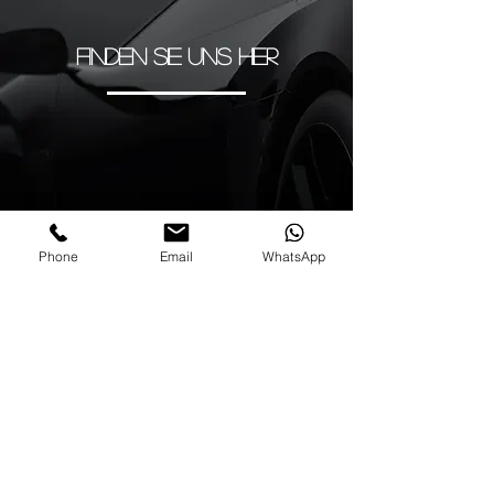
FINDEN SIE UNS HIER
Phone
Email
WhatsApp
C.C. Rimesa Tino, Carr. de Cadiz, 340, km
175, Nueva Andalucía, 29660 Marbella,
Málaga