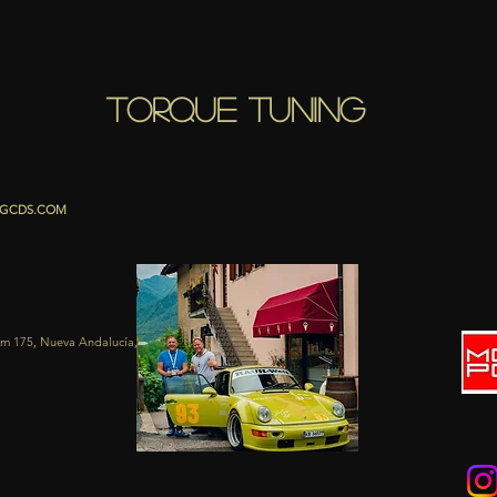
torque tuning
GCDS.COM
 km 175, Nueva Andalucía, 29660