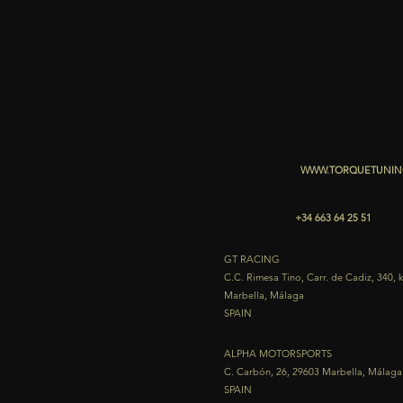
WWW.TORQUETUNIN
+34 663 64 25 51
GT RACING
C.C. Rimesa Tino, Carr. de Cadiz, 340,
Marbella, Málaga
SPAIN​
ALPHA MOTORSPORTS
C. Carbón, 26, 29603 Marbella, Málaga
SPAIN