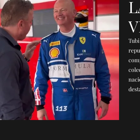
L
V
Tubi
repu
comp
cole
naci
dest