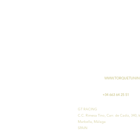
WWW.TORQUETUNIN
+34 663 64 25 51
GT RACING
C.C. Rimesa Tino, Carr. de Cadiz, 340,
Marbella, Málaga
SPAIN​