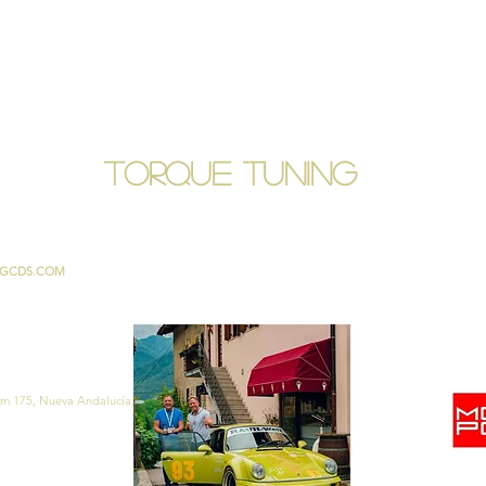
torque tuning
GCDS.COM
 km 175, Nueva Andalucía, 29660